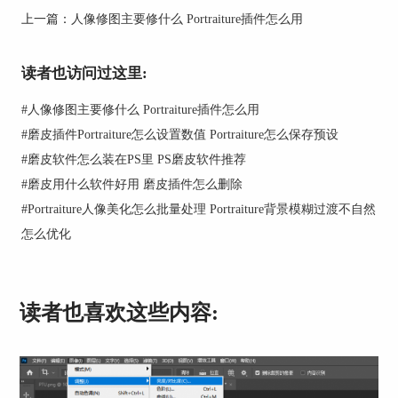
上一篇：
人像修图主要修什么 Portraiture插件怎么用
读者也访问过这里:
图1：Portraiture中文网站
#
人像修图主要修什么 Portraiture插件怎么用
2、Topaz Photo 。这款主打AI智能修图，适合想快
#
磨皮插件Portraiture怎么设置数值 Portraiture怎么保存预设
速修图的朋友，核心功能是AI降噪、锐化，还能增
#
磨皮软件怎么装在PS里 PS磨皮软件推荐
强照片细节，能快速修复那些光线暗、拍模糊的照
#
磨皮用什么软件好用 磨皮插件怎么删除
片。不过它的短板也很明显，磨皮功能比较单一，
主要侧重整体画质优化，精准度比不上
#
Portraiture人像美化怎么批量处理 Portraiture背景模糊过渡不自然
Portraiture，而且操作门槛稍高，新手得花点时间
怎么优化
熟悉参数。
读者也喜欢这些内容: