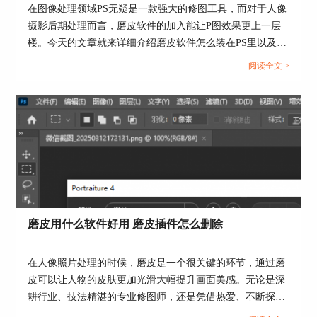
在图像处理领域PS无疑是一款强大的修图工具，而对于人像
摄影后期处理而言，磨皮软件的加入能让P图效果更上一层
楼。今天的文章就来详细介绍磨皮软件怎么装在PS里以及PS
磨皮软件推荐的相关内容。...
阅读全文 >
图4：启动Portraiture
3、启动插件后，左边是调整面板，右边是预览窗
口，并且可以同时查看磨皮前后对比图。日常磨皮
不用瞎调参数，直接用默认设置就好；要是觉得磨
皮效果不够，就找到左边的“平滑”滑块，轻轻往右
边拖，数值控制在30-50之间就行，超过60就容易
失真。调整的时候，随时看右边的预览，确保皮肤
变细腻的同时，还能保留毛孔、皮肤纹理这些细
节，这样磨出来的皮肤才自然通透。
磨皮用什么软件好用 磨皮插件怎么删除
在人像照片处理的时候，磨皮是一个很关键的环节，通过磨
皮可以让人物的皮肤更加光滑大幅提升画面美感。无论是深
耕行业、技法精湛的专业修图师，还是凭借热爱、不断探索
的业余摄影爱好者，肯定都需要一款好用的修图软件。今天