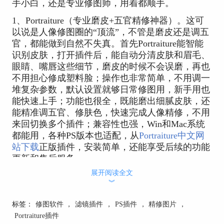
手小白，还是专业修图师，用着都顺手。
1、Portraiture（专业磨皮+五官精修神器）。这可
以说是人像修图圈的“顶流”，不管是磨皮还是调五
官，都能做到自然不失真。首先Portraiture能智能
识别皮肤，打开插件后，能自动分清皮肤和眉毛、
眼睛、嘴唇这些细节，磨皮的时候不会误磨，再也
不用担心修成塑料脸；操作也非常简单，不用调一
堆复杂参数，默认设置就够日常修图用，新手用也
能快速上手；功能也很全，既能磨出细腻皮肤，还
能精准调五官、修肤色，快速完成人像精修，不用
来回切换多个插件；兼容性也强，Win和Mac系统
都能用，各种PS版本也适配，从
Portraiture中文网
站下载
正版插件，安装简单，还能享受后续的功能
更新和售后服务。
展开阅读全文
︾
标签：
修图软件
，
滤镜插件
，
PS插件
，
精修图片
，
Portraiture插件