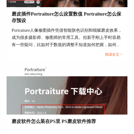
二、PS人像修图插件怎么用
磨皮插件Portraiture怎么设置数值 Portraiture怎么保
前面给大家重点说了Portraiture的优势，下面就以
存预设
这款插件为例，手把手教大家怎么用。
Portraiture人像修图插件凭借智能肤色识别和细腻磨皮效果，
1、首先，要确保从
Portraiture网站
下载并安装了正
成为很多摄影师、修图师的常用工具。但新手刚上手时容易
版插件，安装完一定要重启PS，不然可能找不到插
有一些疑问，比如对于数值的调整不知道如何把握，如何保
件。
存预设方便下次复用？今天的文章就来给大家介绍磨皮插件
阅读全文 >
2、打开PS后，导入要修的人像照片，先复制一个
Portraiture怎么设置数值， Portraiture怎么保存预设的相关内
图层，选中复制的图层，点击顶部菜单栏的“滤
容。...
镜”，找到“Imagenomic”文件夹，里面就能看
到“Portraiture”，点一下就能启动插件了。
磨皮软件怎么装在PS里 PS磨皮软件推荐