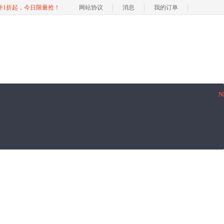
软件1折起，今日限量抢！
网站协议
消息
我的订单
N