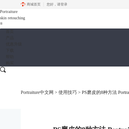
商城首页
您好，
请登录
Portraiture
skin retouching
®
首页
产品
优惠升级
下载
帮助
购买
Portraiture中文网
>
使用技巧
> PS磨皮的8种方法 Port