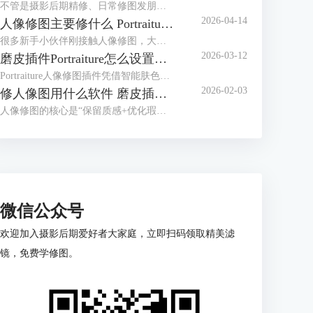
不管是摄影后期精修、日常修图发朋友圈，还是做专业人像处理，干净的皮肤和精致的五官，都是修图的核心需求。很多人修图容易踩这些坑，要么磨皮磨太狠，修成假脸；要么五官瞎调，越修越失真。其实找对方法，再配上Portraiture这款专业磨皮修图插件，哪怕是新手，也能轻松修出自然通透的好皮肤、立体又精致的五官。今天就给大家介绍人像修图怎么修皮肤干净，Portraiture怎么修人像脸部五官的相关内容。
2026-04-14
人像修图主要修什么 Portraiture插件怎么用
很多新手小伙伴刚接触人像修图，大多都会犯难，不知道该咋调参数，要么修成一眼假的塑胶脸，要么忙活大半天，修完跟没修没啥区别。其实人像修图不光得有清晰思路，还得靠顺手的修图工具帮忙，比如专业磨皮插件 Portraiture，就能帮我们大大提升修图效率。下面就来给大家介绍人像修图主要修什么，Portraiture插件怎么用的相关内容。
2026-03-12
磨皮插件Portraiture怎么设置数值 Portraiture怎么保存预设
Portraiture人像修图插件凭借智能肤色识别和细腻磨皮效果，成为很多摄影师、修图师的常用工具。但新手刚上手时容易有一些疑问，比如对于数值的调整不知道如何把握，如何保存预设方便下次复用？今天的文章就来给大家介绍磨皮插件Portraiture怎么设置数值， Portraiture怎么保存预设的相关内容。
2026-02-03
修人像图用什么软件 磨皮插件Portraiture怎么用
人像修图的核心是“保留质感+优化瑕疵”，但很多人刚入门就卡在用什么软件上。新手觉得专业软件太复杂，有经验的用户又觉得手机APP不够精细；好不容易选好工具，磨皮时又容易修成假脸”。其实选对修图软件要看需求，下面就来给大家介绍修人像图用什么软件，磨皮插件Portraiture怎么用的相关内容。
微信公众号
欢迎加入摄影后期爱好者大家庭，立即扫码领取精美滤
镜，免费学修图。