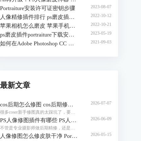
2023-08-07
Portraiture安装许可证密钥步骤
2022-10-12
人像精修插件排行 ps磨皮插件哪个效果好
2022-10-21
苹果相机怎么磨皮 苹果手机怎么磨皮
2023-05-19
ps磨皮插件portraiture下载安装方法 ps磨皮插件怎么用
2021-09-03
如何在Adobe Photoshop CC 安装 Portraiture 3插件
最新文章
2026-07-07
cos后期怎么修图 cos后期修图怎么磨皮好看
很多coser新手修图真的太踩坑了，要么把自己修得跟原角色完全不像，要么磨皮磨得没一点细节，假脸感拉满，看上去很尴尬。其实cos后期没那么复杂，核心就两个：还原角色本身+保住照片质感。接下来就给大家介绍cos后期怎么修图，cos后期修图怎么磨皮好看的相关内容。
2026-06-09
PS人像修图插件有哪些 PS人像修图插件怎么用
不管是专业摄影师做后期精修，还是新手修图发朋友圈、做电商主图，单靠PS自带的功能，不仅修图慢，还特别容易踩坑，要么修成假脸，要么越修越失真。其实一款好用的PS人像修图插件，就能轻松搞定磨皮、调五官、修肤色这些核心需求，让修图又快又自然。今天就给大家介绍PS人像修图插件有哪些以及PS人像修图插件怎么用的相关内容。
2026-05-15
人像修图怎么修皮肤干净 Portraiture怎么修人像脸部五官