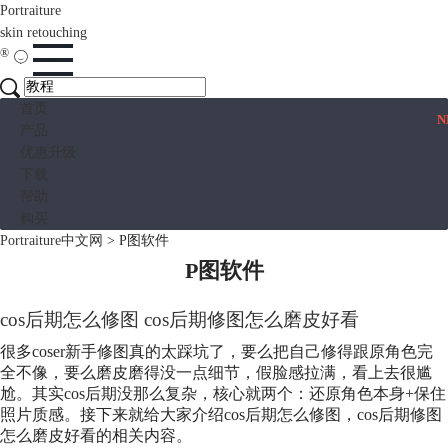
Portraiture
skin retouching
®
首页
N
产品
优惠升级
下载
帮助
购买
Portraiture中文网
>
P图软件
P图软件
cos后期怎么修图 cos后期修图怎么磨皮好看
很多coser新手修图真的太踩坑了，要么把自己修得跟原角色完
全不像，要么磨皮磨得没一点细节，假脸感拉满，看上去很尴
尬。其实cos后期没那么复杂，核心就两个：还原角色本身+保住
照片质感。接下来就给大家介绍cos后期怎么修图，cos后期修图
怎么磨皮好看的相关内容。