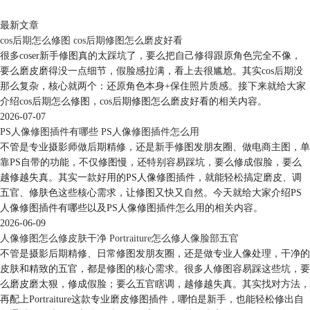
最新文章
cos后期怎么修图 cos后期修图怎么磨皮好看
很多coser新手修图真的太踩坑了，要么把自己修得跟原角色完全不像，
要么磨皮磨得没一点细节，假脸感拉满，看上去很尴尬。其实cos后期没
那么复杂，核心就两个：还原角色本身+保住照片质感。接下来就给大家
介绍cos后期怎么修图，cos后期修图怎么磨皮好看的相关内容。
2026-07-07
PS人像修图插件有哪些 PS人像修图插件怎么用
不管是专业摄影师做后期精修，还是新手修图发朋友圈、做电商主图，单
靠PS自带的功能，不仅修图慢，还特别容易踩坑，要么修成假脸，要么
越修越失真。其实一款好用的PS人像修图插件，就能轻松搞定磨皮、调
五官、修肤色这些核心需求，让修图又快又自然。今天就给大家介绍PS
人像修图插件有哪些以及PS人像修图插件怎么用的相关内容。
2026-06-09
人像修图怎么修皮肤干净 Portraiture怎么修人像脸部五官
不管是摄影后期精修、日常修图发朋友圈，还是做专业人像处理，干净的
皮肤和精致的五官，都是修图的核心需求。很多人修图容易踩这些坑，要
么磨皮磨太狠，修成假脸；要么五官瞎调，越修越失真。其实找对方法，
再配上Portraiture这款专业磨皮修图插件，哪怕是新手，也能轻松修出自