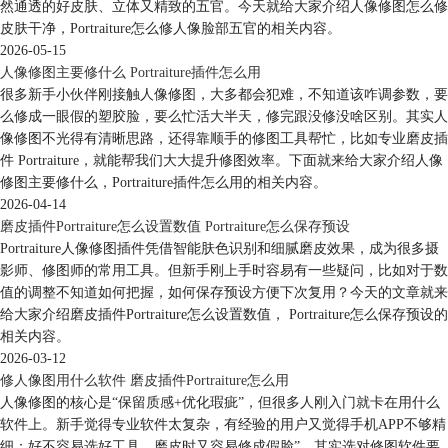
然通透的好皮肤、立体又精致的五官。今天就给大家介绍人像修图怎么修
皮肤干净，Portraiture怎么修人像脸部五官的相关内容。
2026-05-15
人像修图主要修什么 Portraiture插件怎么用
很多新手小伙伴刚接触人像修图，大多都会犯难，不知道该咋调参数，要
么修成一眼假的塑胶脸，要么忙活大半天，修完跟没修没啥区别。其实人
像修图不光得有清晰思路，还得靠顺手的修图工具帮忙，比如专业磨皮插
件 Portraiture，就能帮我们大大提升修图效率。下面就来给大家介绍人像
修图主要修什么，Portraiture插件怎么用的相关内容。
2026-04-14
磨皮插件Portraiture怎么设置数值 Portraiture怎么保存预设
Portraiture人像修图插件凭借智能肤色识别和细腻磨皮效果，成为很多摄
影师、修图师的常用工具。但新手刚上手时容易有一些疑问，比如对于数
值的调整不知道如何把握，如何保存预设方便下次复用？今天的文章就来
给大家介绍磨皮插件Portraiture怎么设置数值， Portraiture怎么保存预设的
相关内容。
2026-03-12
修人像图用什么软件 磨皮插件Portraiture怎么用
人像修图的核心是“保留质感+优化瑕疵”，但很多人刚入门就卡在用什么
软件上。新手觉得专业软件太复杂，有经验的用户又觉得手机APP不够精
细；好不容易选好工具，磨皮时又容易修成假脸”。其实选对修图软件要