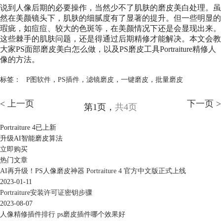
说到人像后期的必要操作，当然少不了肌肤的磨皮美白处理。虽
然在美颜镜头下，肌肤的细腻度有了显著的提升。但一些明显的
瑕疵，如痘痘、较大的色斑等，在美颜情况下还是会显现出来。
这些棘手的肌肤问题，还是得通过后期精修才能解决。本文会教
大家PS面部磨皮美白怎么做，以及PS磨皮工具Portraiture精修人
像的方法。
标签：
P图软件
，
PS插件
，
滤镜磨皮
，
一键磨皮
，
批量磨皮
< 上一页
下一页 >
第1页，
共4页
Portraiture 4已上新
升级AI智能磨皮算法
立即购买
热门文章
AI再升级！PS人像磨皮神器 Portraiture 4 官方中文版正式上线
2023-01-11
Portraiture安装许可证密钥步骤
2023-08-07
人像精修插件排行 ps磨皮插件哪个效果好