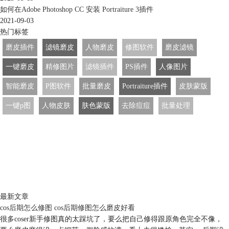
如何在Adobe Photoshop CC 安装 Portraiture 3插件
2021-09-03
热门标签
磨皮插件
滤镜磨皮
人物磨皮
修图软件
磨皮滤镜
一键磨皮
精修图片
滤镜插件
PS插件
人像图片
智能磨皮
P图软件
批量磨皮
Portraiture插件
皮肤蒙版
一键p图
人物皮肤
肤色蒙版
去除痘痘
批量处理
最新文章
cos后期怎么修图 cos后期修图怎么磨皮好看
很多coser新手修图真的太踩坑了，要么把自己修得跟原角色完全不像，