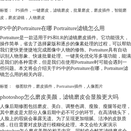
标签：
PS插件
，
一键磨皮
，
滤镜磨皮
，
批量磨皮
，
磨皮插件
，
智能磨
皮
，
磨皮滤镜
，
人物磨皮
PS中的Portraiture在哪 Portraiture滤镜怎么用
Portraiture是一款适用于PS和LR的滤镜
磨皮插件
。它功能强大，
操作简单，省去了选择蒙版和逐步的像素处理的过程，可以帮助
我们更快更便捷地完成图像中人物的修饰。Portraiture具有自动
识别人物形象、快速批量处理、一键美化优化等多项功能，能满
足我们的各种需求，但是我们在使用Portraiture时可能会遇到一
些问题。本文将会介绍关于PS中的Portraiture在哪，Portraiture滤
镜怎么用的相关内容。
标签：
修图软件
，
磨皮插件
，
Portraiture插件
，
人像图片
photoshop怎么磨皮美颜，滤镜磨皮会显脸更大吗
人像后期修图包括磨皮、美白、调整色调、瘦脸、瘦腿等处理，
其中磨皮是大部分人像后期中必不可少的环节。在高清镜头下，
人脸上的瑕疵会暴露无遗。为了呈现更加细腻、洁净的皮肤质
感，往往需要对皮肤进行模糊化处理。本文会给大家演示
photoshop怎么磨皮美颜的相关内容，同时也会解答滤镜磨皮会