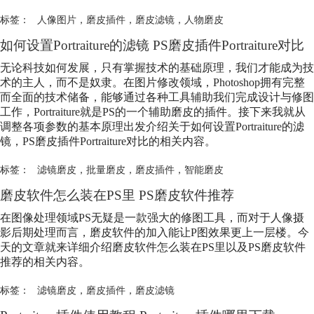
标签：
人像图片
，
磨皮插件
，
磨皮滤镜
，
人物磨皮
如何设置Portraiture的滤镜 PS
磨皮插件
Portraiture对比
无论科技如何发展，只有掌握技术的基础原理，我们才能成为技
术的主人，而不是奴隶。在图片修改领域，Photoshop拥有完整
而全面的技术储备，能够通过各种工具辅助我们完成设计与修图
工作，Portraiture就是PS的一个辅助磨皮的插件。接下来我就从
调整各项参数的基本原理出发介绍关于如何设置Portraiture的滤
镜，PS
磨皮插件
Portraiture对比的相关内容。
标签：
滤镜磨皮
，
批量磨皮
，
磨皮插件
，
智能磨皮
磨皮软件怎么装在PS里 PS磨皮软件推荐
在图像处理领域PS无疑是一款强大的修图工具，而对于人像摄
影后期处理而言，磨皮软件的加入能让P图效果更上一层楼。今
天的文章就来详细介绍磨皮软件怎么装在PS里以及PS磨皮软件
推荐的相关内容。
标签：
滤镜磨皮
，
磨皮插件
，
磨皮滤镜