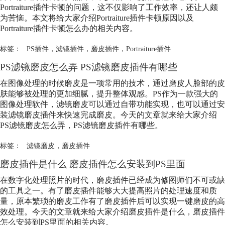
Portraiture插件卡顿的问题，这不仅影响了工作效率，还让人颇
为苦恼。本文将给大家介绍Portraiture插件卡顿原因以及
Portraiture插件卡顿怎么办的相关内容。
标签：
PS插件
，
滤镜插件
，
磨皮插件
，
Portraiture插件
PS滤镜磨皮怎么弄 PS滤镜
磨皮插件
有哪些
在图像处理的时候磨皮是一项常用的技术，通过磨皮人脸部的皮
肤能够被处理的更加细腻，提升整体观感。PS作为一款强大的
图像处理软件，滤镜磨皮可以通过自带功能实现，也可以通过安
装滤镜
磨皮插件
来快速完成磨皮。今天的文章就来给大家介绍
PS滤镜磨皮怎么弄，PS滤镜
磨皮插件
有哪些。
标签：
滤镜磨皮
，
磨皮插件
磨皮插件
是什么
磨皮插件
怎么安装到PS里面
在数字化处理照片的时代，
磨皮插件
已经成为修图师们不可或缺
的工具之一。有了
磨皮插件
能够大大提高照片的处理速度和质
量，原本繁琐的磨皮工作有了
磨皮插件
后可以实现一键磨皮的高
效处理。今天的文章就来给大家介绍
磨皮插件
是什么，
磨皮插件
怎么安装到PS里面的相关内容。