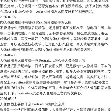
要么磨皮磨得没一点细节，假脸感拉满，看上去很尴尬。其实cos后期没
那么复杂，核心就两个：还原角色本身+保住照片质感。接下来就给大家
介绍cos后期怎么修图，cos后期修图怎么磨皮好看的相关内容。
2026-07-07
PS人像修图插件有哪些 PS人像修图插件怎么用
不管是专业摄影师做后期精修，还是新手修图发朋友圈、做电商主图，单
靠PS自带的功能，不仅修图慢，还特别容易踩坑，要么修成假脸，要么
越修越失真。其实一款好用的PS人像修图插件，就能轻松搞定磨皮、调
五官、修肤色这些核心需求，让修图又快又自然。今天就给大家介绍PS
人像修图插件有哪些以及PS人像修图插件怎么用的相关内容。
2026-06-09
人像修图怎么修皮肤干净 Portraiture怎么修人像脸部五官
不管是摄影后期精修、日常修图发朋友圈，还是做专业人像处理，干净的
皮肤和精致的五官，都是修图的核心需求。很多人修图容易踩这些坑，要
么磨皮磨太狠，修成假脸；要么五官瞎调，越修越失真。其实找对方法，
再配上Portraiture这款专业磨皮修图插件，哪怕是新手，也能轻松修出自
然通透的好皮肤、立体又精致的五官。今天就给大家介绍人像修图怎么修
皮肤干净，Portraiture怎么修人像脸部五官的相关内容。
2026-05-15
人像修图主要修什么 Portraiture插件怎么用
很多新手小伙伴刚接触人像修图，大多都会犯难，不知道该咋调参数，要