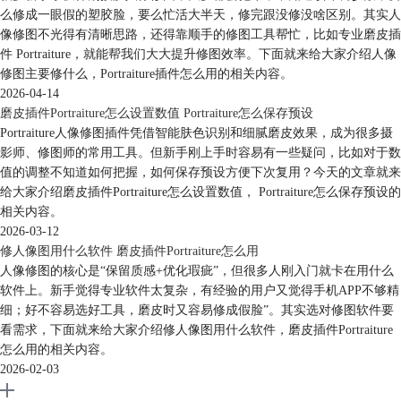
么修成一眼假的塑胶脸，要么忙活大半天，修完跟没修没啥区别。其实人
像修图不光得有清晰思路，还得靠顺手的修图工具帮忙，比如专业磨皮插
件 Portraiture，就能帮我们大大提升修图效率。下面就来给大家介绍人像
修图主要修什么，Portraiture插件怎么用的相关内容。
2026-04-14
磨皮插件Portraiture怎么设置数值 Portraiture怎么保存预设
Portraiture人像修图插件凭借智能肤色识别和细腻磨皮效果，成为很多摄
影师、修图师的常用工具。但新手刚上手时容易有一些疑问，比如对于数
值的调整不知道如何把握，如何保存预设方便下次复用？今天的文章就来
给大家介绍磨皮插件Portraiture怎么设置数值， Portraiture怎么保存预设的
相关内容。
2026-03-12
修人像图用什么软件 磨皮插件Portraiture怎么用
人像修图的核心是“保留质感+优化瑕疵”，但很多人刚入门就卡在用什么
软件上。新手觉得专业软件太复杂，有经验的用户又觉得手机APP不够精
细；好不容易选好工具，磨皮时又容易修成假脸”。其实选对修图软件要
看需求，下面就来给大家介绍修人像图用什么软件，磨皮插件Portraiture
怎么用的相关内容。
2026-02-03