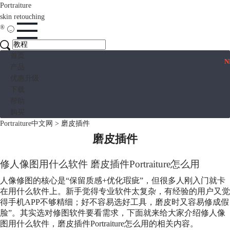
Portraiture
skin retouching
®
首页
N
产品
优惠升级
下载
帮助
购买
Portraiture中文网
>
磨皮插件
磨皮插件
修人像图用什么软件
磨皮插件
Portraiture怎么用
人像修图的核心是“保留质感+优化瑕疵”，但很多人刚入门就卡
在用什么软件上。新手觉得专业软件太复杂，有经验的用户又觉
得手机APP不够精细；好不容易选好工具，磨皮时又容易修成假
脸”。其实选对修图软件要看需求，下面就来给大家介绍修人像
图用什么软件，
磨皮插件
Portraiture怎么用的相关内容。