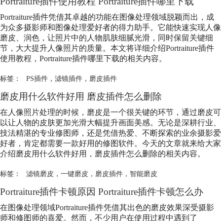
Portraiture插件使用教程 Portraiture插件哪里下载
Portraiture插件凭借其卓越的功能在图像处理领域脱颖而出，成
为众多摄影师和图像处理爱好者的得力助手。它能快速实现人像
磨皮、润色，让照片中的人物肌肤细腻光滑，同时保留关键细
节，大大提升人像照片的质量。本文将详细介绍Portraiture插件
使用教程，Portraiture插件哪里下载的相关内容。
标签：
PS插件
，
滤镜插件
，
磨皮插件
磨皮用什么软件好用
磨皮插件
怎么删除
在人像照片处理的时候，磨皮是一个很关键的环节，通过磨皮可
以让人物的皮肤更加光滑大幅提升画面美感。无论是深耕行业、
技法精湛的专业修图师，还是凭借热爱、不断探索的业余摄影爱
好者，肯定都需要一款好用的修图软件。今天的文章就来给大家
介绍磨皮用什么软件好用，
磨皮插件
怎么删除的相关内容。
标签：
滤镜磨皮
，
一键磨皮
，
磨皮插件
，
智能磨皮
Portraiture插件卡顿原因 Portraiture插件卡顿怎么办
在图像处理领域Portraiture插件凭借其出色的磨皮效果深受摄影
师和修图师的喜爱。然而，不少用户在使用过程中遇到了