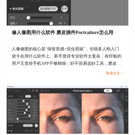
图2：阈值
3、均匀、平滑与纵向尺寸：均匀的效果是协调区
域内的磨皮效果，例如a点是一个黑色色斑，b点是
修人像图用什么软件 磨皮插件Portraiture怎么用
一个褐色色斑，磨皮后两者仍存在色彩差异，均匀
的作用就是协调二者，使其之间柔和地过渡过去，
同时统一“好”、“中等”和“大”，等针对不同区域的
人像修图的核心是“保留质感+优化瑕疵”，但很多人刚入门
磨皮效果。
就卡在用什么软件上。新手觉得专业软件太复杂，有经验的
用户又觉得手机APP不够精细；好不容易选好工具，磨皮时
平滑调整的是磨皮功能的作用程度，当我们设置完
又容易修成假脸”。其实选对修图软件要看需求，下面就来
成磨皮参数后，可以适当调节平滑的参数，使人像
阅读全文 >
给大家介绍修人像图用什么软件，磨皮插件Portraiture怎么用
保留更多的真实原始细节。
的相关内容。...
纵向尺寸的功能是让磨皮的效果根据照片的大小和
观察距离进行优化，使得小尺寸、近距离观看时，
照片保留更精致的皮肤细节纹理，或大尺寸、远距
离观看可以优化磨皮效果使得皮肤更加光滑细腻。