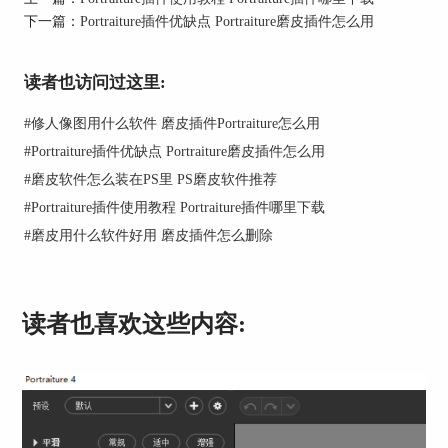
下一篇：
Portraiture插件优缺点 Portraiture磨皮插件怎么用
读者也访问过这里:
图1：细节平滑
#
修人像图用什么软件 磨皮插件Portraiture怎么用
2、阈值：“阈值”在平滑中的作用是调节磨皮操作
的强度或力度，“阈值”的数值越高，磨皮的强度就
#
Portraiture插件优缺点 Portraiture磨皮插件怎么用
越高，效果就会越强，但是同时也会丢失更多的皮
#
磨皮软件怎么装在PS里 PS磨皮软件推荐
肤细节。“阈值”和“好”、“平等”及“大”，之间的区
#
Portraiture插件使用教程 Portraiture插件哪里下载
别在于，上述三者调节的是不同大小瑕疵的磨皮强
#
磨皮用什么软件好用 磨皮插件怎么删除
度，而“阈值”调节的是三者的总体强度。
读者也喜欢这些内容: