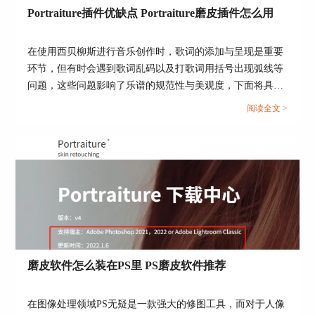
Portraiture插件优缺点 Portraiture磨皮插件怎么用
在使用西贝柳斯进行音乐创作时，歌词的添加与呈现是重要
环节，但有时会遇到歌词乱码以及打歌词用括号出现弧线等
图3：均匀、平滑与纵向尺寸
问题，这些问题影响了乐谱的规范性与美观度，下面将具体
讲解西贝柳斯歌词乱码是什么原因，西贝柳斯打歌词用括号
二、PS磨皮插件Portraiture对比
阅读全文 >
会有弧线怎么办的解决方法。...
我们理解PS磨皮插件Portraiture对比可以从三个维
度进行理解：第一，即各项参数的对比，对于参数
的对比，已经在上述内容中进行了详细介绍；第
二，即使用插件和不使用插件的对比；第三，即在
Portraiture插件内修图效果的对比。
1、使用插件和不使用插件的对比：在使用插件
时，我们很轻松地就可以完成如蒙版和
磨皮
等各项
操作，同时通过参数进行细致的调节；不使用插件
磨皮软件怎么装在PS里 PS磨皮软件推荐
时，不使用插件时，需手动用修补工具、画笔工具
等逐点处理瑕疵，操作步骤多、耗时久，且难以保
证批量图片风格统一，整个过程比较复杂，耗时更
在图像处理领域PS无疑是一款强大的修图工具，而对于人像