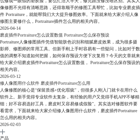
么修成一眼假的塑胶脸，要么忙活大半天，修完跟没修没啥区别。其实人
像修图不光得有清晰思路，还得靠顺手的修图工具帮忙，比如专业磨皮插
件 Portraiture，就能帮我们大大提升修图效率。下面就来给大家介绍人像
修图主要修什么，Portraiture插件怎么用的相关内容。
2026-04-14
磨皮插件Portraiture怎么设置数值 Portraiture怎么保存预设
Portraiture人像修图插件凭借智能肤色识别和细腻磨皮效果，成为很多摄
影师、修图师的常用工具。但新手刚上手时容易有一些疑问，比如对于数
值的调整不知道如何把握，如何保存预设方便下次复用？今天的文章就来
给大家介绍磨皮插件Portraiture怎么设置数值， Portraiture怎么保存预设的
相关内容。
2026-03-12
修人像图用什么软件 磨皮插件Portraiture怎么用
人像修图的核心是“保留质感+优化瑕疵”，但很多人刚入门就卡在用什么
软件上。新手觉得专业软件太复杂，有经验的用户又觉得手机APP不够精
细；好不容易选好工具，磨皮时又容易修成假脸”。其实选对修图软件要
看需求，下面就来给大家介绍修人像图用什么软件，磨皮插件Portraiture
怎么用的相关内容。
2026-02-03
产品