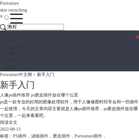
Portraiture
skin retouching
®
首页
N
产品
优惠升级
下载
帮助
购买
Portraiture中文网
>
新手入门
新手入门
人像ps插件推荐 ps磨皮插件放在哪个位置
ps是一款专业的好用的图像处理软件，用于人像修图时经常会和一些插件
一起使用，今天的文章内容主要就是人像ps插件推荐，ps磨皮插件放在哪
个位置，一起来看看吧。
阅读全文
2022-09-13
标签：
PS插件
，
滤镜插件
，
磨皮插件
，
Portraiture插件
，