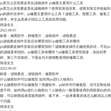
ps里怎么安装磨皮美化滤镜插件 ps修图主要用什么工具
ps里怎么安装磨皮美化滤镜插件？使用安装包安装，或将安装文件粘贴到
ps的插件目录中。ps修图主要用什么工具？滤镜工具、抠图工具、修复工
具等，本文会具体介绍以上工具的实用功能。
阅读全文
2022-09-07
标签：
修图软件
，
精修图片
，
滤镜插件
，
滤镜磨皮
，
ps滤镜磨皮插件安装后在哪里找到 ps修图工具有哪些
ps滤镜磨皮插件安装后在哪里找到？滤镜磨皮插件正确安装的话，可在ps
的滤镜菜单找到。ps修图工具有哪些？ps修图工具类型很多，包括自带
的、第三方安装的，下面会与大家细数使用的修图工具。
阅读全文
2022-09-05
标签：
滤镜磨皮
，
滤镜插件
，
修图软件
，
什么修图软件可以修脸型 如何用ps进行人物美白
什么修图软件可以修脸型？美颜软件、ps软件均可修脸型，但可定制化程
度不同。如何用ps进行人物美白？人物美白一般需要使用到局部美白的功
能，可以抠图或者直接用插件。接下来，一起来看看具体怎么解决以上两
个问题。
阅读全文