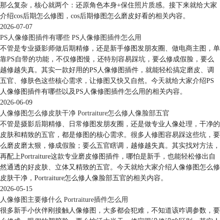
那么复杂，核心就两个：还原角色本身+保住照片质感。接下来就给大家
介绍cos后期怎么修图，cos后期修图怎么磨皮好看的相关内容。
2026-07-07
PS人像修图插件有哪些 PS人像修图插件怎么用
不管是专业摄影师做后期精修，还是新手修图发朋友圈、做电商主图，单
靠PS自带的功能，不仅修图慢，还特别容易踩坑，要么修成假脸，要么
越修越失真。其实一款好用的PS人像修图插件，就能轻松搞定磨皮、调
五官、修肤色这些核心需求，让修图又快又自然。今天就给大家介绍PS
人像修图插件有哪些以及PS人像修图插件怎么用的相关内容。
2026-06-09
人像修图怎么修皮肤干净 Portraiture怎么修人像脸部五官
不管是摄影后期精修、日常修图发朋友圈，还是做专业人像处理，干净的
皮肤和精致的五官，都是修图的核心需求。很多人修图容易踩这些坑，要
么磨皮磨太狠，修成假脸；要么五官瞎调，越修越失真。其实找对方法，
再配上Portraiture这款专业磨皮修图插件，哪怕是新手，也能轻松修出自
然通透的好皮肤、立体又精致的五官。今天就给大家介绍人像修图怎么修
皮肤干净，Portraiture怎么修人像脸部五官的相关内容。
2026-05-15
人像修图主要修什么 Portraiture插件怎么用
很多新手小伙伴刚接触人像修图，大多都会犯难，不知道该咋调参数，要