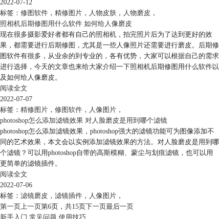
2022-07-12
标签：
修图软件
，
精修图片
，
人物皮肤
，
人物磨皮
，
照相机后期修图用什么软件 如何给人像磨皮
现在很多摄影爱好者都有自己的照相机，拍完照片后为了达到更好的效
果，都需要进行后期修图，尤其是一些人像照片还需要进行磨皮。后期修
图软件有很多，从业余的到专业的，各有优势，大家可以根据自己的需求
进行选择，今天的文章也来给大家介绍一下照相机后期修图用什么软件以
及如何给人像磨皮。
阅读全文
2022-07-07
标签：
精修图片
，
修图软件
，
人像图片
，
photoshop怎么添加滤镜效果 对人脸磨皮是用到哪个滤镜
photoshop怎么添加滤镜效果，photoshop强大的滤镜功能可为图像添加不
同的艺术效果，本文会以实例添加滤镜效果的方法。对人脸磨皮是用到哪
个滤镜？可以用photoshop自带的高斯模糊、蒙尘与划痕滤镜，也可以用
更简单的滤镜插件。
阅读全文
2022-07-06
标签：
滤镜磨皮
，
滤镜插件
，
人像图片
，
第一页
上一页
第6页，
共15页
下一页
最后一页
新手入门
常见问题
使用技巧