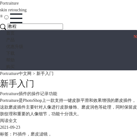
Portraiture
skin retouching
®
首页
N
产品
优惠升级
下载
帮助
购买
Portraiture中文网
>
新手入门
新手入门
Portraiture插件的操作记录功能
Portraiture是PhotoShop上一款支持一键皮肤平滑和效果增强的磨皮插件，
这款磨皮插件主要针对人像进行皮肤修饰、磨皮润色等处理，同时保留皮
肤纹理和重要的人像细节，功能十分强大。
阅读全文
2021-09-23
标签：
PS插件
，
磨皮滤镜
，