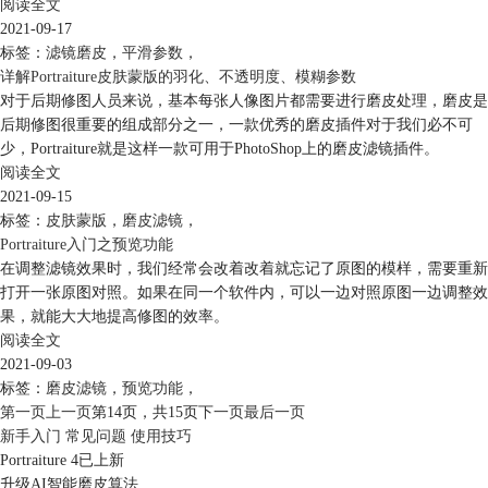
阅读全文
2021-09-17
标签：
滤镜磨皮
，
平滑参数
，
详解Portraiture皮肤蒙版的羽化、不透明度、模糊参数
对于后期修图人员来说，基本每张人像图片都需要进行磨皮处理，磨皮是
后期修图很重要的组成部分之一，一款优秀的磨皮插件对于我们必不可
少，Portraiture就是这样一款可用于PhotoShop上的磨皮滤镜插件。
阅读全文
2021-09-15
标签：
皮肤蒙版
，
磨皮滤镜
，
Portraiture入门之预览功能
在调整滤镜效果时，我们经常会改着改着就忘记了原图的模样，需要重新
打开一张原图对照。如果在同一个软件内，可以一边对照原图一边调整效
果，就能大大地提高修图的效率。
阅读全文
2021-09-03
标签：
磨皮滤镜
，
预览功能
，
第一页
上一页
第14页，
共15页
下一页
最后一页
新手入门
常见问题
使用技巧
Portraiture 4已上新
升级AI智能磨皮算法