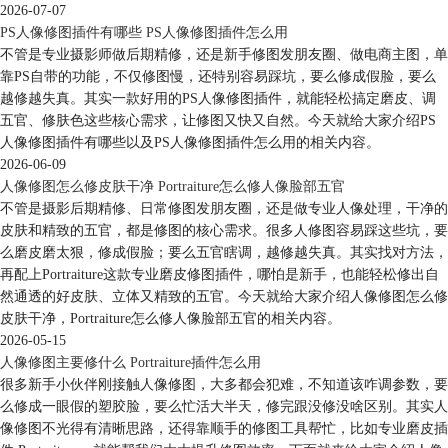
2026-07-07
PS人像修图插件有哪些 PS人像修图插件怎么用
不管是专业摄影师做后期精修，还是新手修图发朋友圈、做电商主图，单
靠PS自带的功能，不仅修图慢，还特别容易踩坑，要么修成假脸，要么
越修越失真。其实一款好用的PS人像修图插件，就能轻松搞定磨皮、调
五官、修肤色这些核心需求，让修图又快又自然。今天就给大家介绍PS
人像修图插件有哪些以及PS人像修图插件怎么用的相关内容。
2026-06-09
人像修图怎么修皮肤干净 Portraiture怎么修人像脸部五官
不管是摄影后期精修、日常修图发朋友圈，还是做专业人像处理，干净的
皮肤和精致的五官，都是修图的核心需求。很多人修图容易踩这些坑，要
么磨皮磨太狠，修成假脸；要么五官瞎调，越修越失真。其实找对方法，
再配上Portraiture这款专业磨皮修图插件，哪怕是新手，也能轻松修出自
然通透的好皮肤、立体又精致的五官。今天就给大家介绍人像修图怎么修
皮肤干净，Portraiture怎么修人像脸部五官的相关内容。
2026-05-15
人像修图主要修什么 Portraiture插件怎么用
很多新手小伙伴刚接触人像修图，大多都会犯难，不知道该咋调参数，要
么修成一眼假的塑胶脸，要么忙活大半天，修完跟没修没啥区别。其实人
像修图不光得有清晰思路，还得靠顺手的修图工具帮忙，比如专业磨皮插