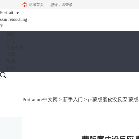
商城首页
您好，
请登录
Portraiture
skin retouching
®
首页
产品
优惠升级
下载
帮助
购买
Portraiture中文网
>
新手入门
> ps蒙版磨皮没反应 