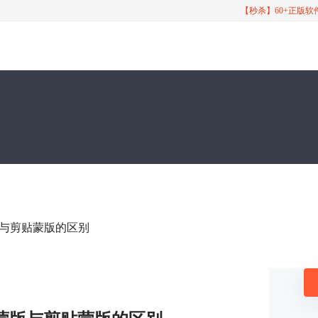
【秒杀】60+正版
蒙版与剪贴蒙版的区别