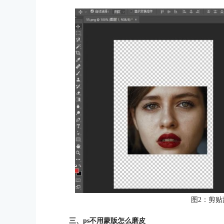
图2：剪贴
三、ps不用蒙版怎么磨皮