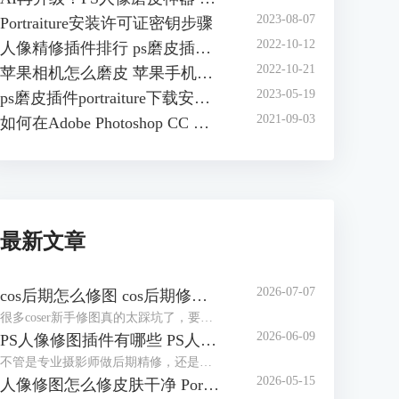
2023-08-07
Portraiture安装许可证密钥步骤
2022-10-12
人像精修插件排行 ps磨皮插件哪个效果好
2022-10-21
苹果相机怎么磨皮 苹果手机怎么磨皮
2023-05-19
ps磨皮插件portraiture下载安装方法 ps磨皮插件怎么用
2021-09-03
如何在Adobe Photoshop CC 安装 Portraiture 3插件
最新文章
2026-07-07
cos后期怎么修图 cos后期修图怎么磨皮好看
很多coser新手修图真的太踩坑了，要么把自己修得跟原角色完全不像，要么磨皮磨得没一点细节，假脸感拉满，看上去很尴尬。其实cos后期没那么复杂，核心就两个：还原角色本身+保住照片质感。接下来就给大家介绍cos后期怎么修图，cos后期修图怎么磨皮好看的相关内容。
2026-06-09
PS人像修图插件有哪些 PS人像修图插件怎么用
不管是专业摄影师做后期精修，还是新手修图发朋友圈、做电商主图，单靠PS自带的功能，不仅修图慢，还特别容易踩坑，要么修成假脸，要么越修越失真。其实一款好用的PS人像修图插件，就能轻松搞定磨皮、调五官、修肤色这些核心需求，让修图又快又自然。今天就给大家介绍PS人像修图插件有哪些以及PS人像修图插件怎么用的相关内容。
2026-05-15
人像修图怎么修皮肤干净 Portraiture怎么修人像脸部五官