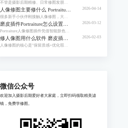
不管是摄影后期精修、日常修图发朋友圈，还是做专业人像处理，干净的皮肤和精致的五官，都是修图的核心需求。很多人修图容易踩这些坑，要么磨皮磨太狠，修成假脸；要么五官瞎调，越修越失真。其实找对方法，再配上Portraiture这款专业磨皮修图插件，哪怕是新手，也能轻松修出自然通透的好皮肤、立体又精致的五官。今天就给大家介绍人像修图怎么修皮肤干净，Portraiture怎么修人像脸部五官的相关内容。
2026-04-14
人像修图主要修什么 Portraiture插件怎么用
很多新手小伙伴刚接触人像修图，大多都会犯难，不知道该咋调参数，要么修成一眼假的塑胶脸，要么忙活大半天，修完跟没修没啥区别。其实人像修图不光得有清晰思路，还得靠顺手的修图工具帮忙，比如专业磨皮插件 Portraiture，就能帮我们大大提升修图效率。下面就来给大家介绍人像修图主要修什么，Portraiture插件怎么用的相关内容。
2026-03-12
磨皮插件Portraiture怎么设置数值 Portraiture怎么保存预设
Portraiture人像修图插件凭借智能肤色识别和细腻磨皮效果，成为很多摄影师、修图师的常用工具。但新手刚上手时容易有一些疑问，比如对于数值的调整不知道如何把握，如何保存预设方便下次复用？今天的文章就来给大家介绍磨皮插件Portraiture怎么设置数值， Portraiture怎么保存预设的相关内容。
2026-02-03
修人像图用什么软件 磨皮插件Portraiture怎么用
人像修图的核心是“保留质感+优化瑕疵”，但很多人刚入门就卡在用什么软件上。新手觉得专业软件太复杂，有经验的用户又觉得手机APP不够精细；好不容易选好工具，磨皮时又容易修成假脸”。其实选对修图软件要看需求，下面就来给大家介绍修人像图用什么软件，磨皮插件Portraiture怎么用的相关内容。
微信公众号
欢迎加入摄影后期爱好者大家庭，立即扫码领取精美滤
镜，免费学修图。