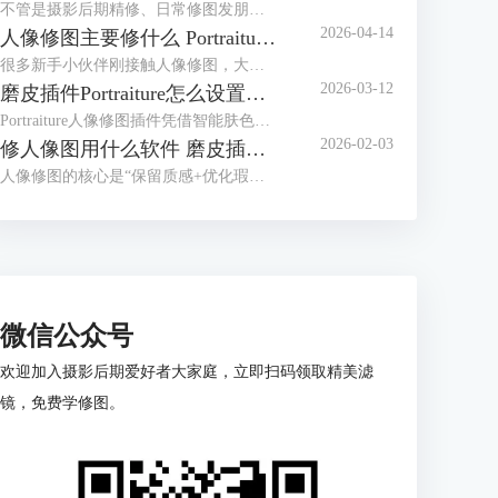
不管是摄影后期精修、日常修图发朋友圈，还是做专业人像处理，干净的皮肤和精致的五官，都是修图的核心需求。很多人修图容易踩这些坑，要么磨皮磨太狠，修成假脸；要么五官瞎调，越修越失真。其实找对方法，再配上Portraiture这款专业磨皮修图插件，哪怕是新手，也能轻松修出自然通透的好皮肤、立体又精致的五官。今天就给大家介绍人像修图怎么修皮肤干净，Portraiture怎么修人像脸部五官的相关内容。
2026-04-14
人像修图主要修什么 Portraiture插件怎么用
很多新手小伙伴刚接触人像修图，大多都会犯难，不知道该咋调参数，要么修成一眼假的塑胶脸，要么忙活大半天，修完跟没修没啥区别。其实人像修图不光得有清晰思路，还得靠顺手的修图工具帮忙，比如专业磨皮插件 Portraiture，就能帮我们大大提升修图效率。下面就来给大家介绍人像修图主要修什么，Portraiture插件怎么用的相关内容。
2026-03-12
磨皮插件Portraiture怎么设置数值 Portraiture怎么保存预设
Portraiture人像修图插件凭借智能肤色识别和细腻磨皮效果，成为很多摄影师、修图师的常用工具。但新手刚上手时容易有一些疑问，比如对于数值的调整不知道如何把握，如何保存预设方便下次复用？今天的文章就来给大家介绍磨皮插件Portraiture怎么设置数值， Portraiture怎么保存预设的相关内容。
2026-02-03
修人像图用什么软件 磨皮插件Portraiture怎么用
人像修图的核心是“保留质感+优化瑕疵”，但很多人刚入门就卡在用什么软件上。新手觉得专业软件太复杂，有经验的用户又觉得手机APP不够精细；好不容易选好工具，磨皮时又容易修成假脸”。其实选对修图软件要看需求，下面就来给大家介绍修人像图用什么软件，磨皮插件Portraiture怎么用的相关内容。
微信公众号
欢迎加入摄影后期爱好者大家庭，立即扫码领取精美滤
镜，免费学修图。