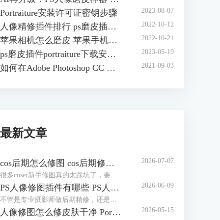
2023-08-07
Portraiture安装许可证密钥步骤
2022-10-12
人像精修插件排行 ps磨皮插件哪个效果好
2022-10-21
苹果相机怎么磨皮 苹果手机怎么磨皮
2023-05-19
ps磨皮插件portraiture下载安装方法 ps磨皮插件怎么用
2021-09-03
如何在Adobe Photoshop CC 安装 Portraiture 3插件
最新文章
2026-07-07
cos后期怎么修图 cos后期修图怎么磨皮好看
很多coser新手修图真的太踩坑了，要么把自己修得跟原角色完全不像，要么磨皮磨得没一点细节，假脸感拉满，看上去很尴尬。其实cos后期没那么复杂，核心就两个：还原角色本身+保住照片质感。接下来就给大家介绍cos后期怎么修图，cos后期修图怎么磨皮好看的相关内容。
2026-06-09
PS人像修图插件有哪些 PS人像修图插件怎么用
不管是专业摄影师做后期精修，还是新手修图发朋友圈、做电商主图，单靠PS自带的功能，不仅修图慢，还特别容易踩坑，要么修成假脸，要么越修越失真。其实一款好用的PS人像修图插件，就能轻松搞定磨皮、调五官、修肤色这些核心需求，让修图又快又自然。今天就给大家介绍PS人像修图插件有哪些以及PS人像修图插件怎么用的相关内容。
2026-05-15
人像修图怎么修皮肤干净 Portraiture怎么修人像脸部五官