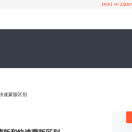
【秒杀】60+正版
和快速蒙版区别