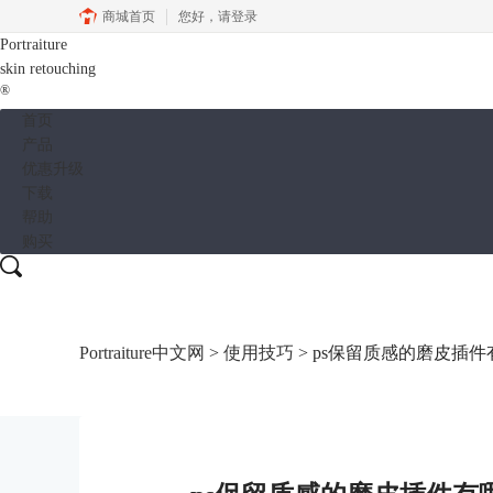
商城首页
您好，
请登录
Portraiture
skin retouching
®
首页
产品
优惠升级
下载
帮助
购买
Portraiture中文网
>
使用技巧
> ps保留质感的磨皮插