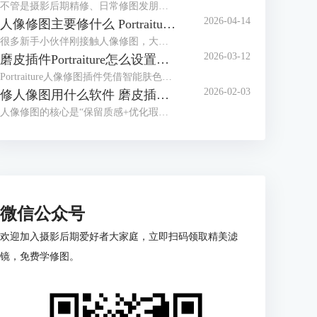
不管是摄影后期精修、日常修图发朋友圈，还是做专业人像处理，干净的皮肤和精致的五官，都是修图的核心需求。很多人修图容易踩这些坑，要么磨皮磨太狠，修成假脸；要么五官瞎调，越修越失真。其实找对方法，再配上Portraiture这款专业磨皮修图插件，哪怕是新手，也能轻松修出自然通透的好皮肤、立体又精致的五官。今天就给大家介绍人像修图怎么修皮肤干净，Portraiture怎么修人像脸部五官的相关内容。
2026-04-14
人像修图主要修什么 Portraiture插件怎么用
很多新手小伙伴刚接触人像修图，大多都会犯难，不知道该咋调参数，要么修成一眼假的塑胶脸，要么忙活大半天，修完跟没修没啥区别。其实人像修图不光得有清晰思路，还得靠顺手的修图工具帮忙，比如专业磨皮插件 Portraiture，就能帮我们大大提升修图效率。下面就来给大家介绍人像修图主要修什么，Portraiture插件怎么用的相关内容。
2026-03-12
磨皮插件Portraiture怎么设置数值 Portraiture怎么保存预设
Portraiture人像修图插件凭借智能肤色识别和细腻磨皮效果，成为很多摄影师、修图师的常用工具。但新手刚上手时容易有一些疑问，比如对于数值的调整不知道如何把握，如何保存预设方便下次复用？今天的文章就来给大家介绍磨皮插件Portraiture怎么设置数值， Portraiture怎么保存预设的相关内容。
2026-02-03
修人像图用什么软件 磨皮插件Portraiture怎么用
人像修图的核心是“保留质感+优化瑕疵”，但很多人刚入门就卡在用什么软件上。新手觉得专业软件太复杂，有经验的用户又觉得手机APP不够精细；好不容易选好工具，磨皮时又容易修成假脸”。其实选对修图软件要看需求，下面就来给大家介绍修人像图用什么软件，磨皮插件Portraiture怎么用的相关内容。
微信公众号
欢迎加入摄影后期爱好者大家庭，立即扫码领取精美滤
镜，免费学修图。