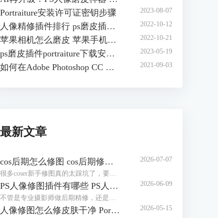
2023-08-07
Portraiture安装许可证密钥步骤
2022-10-12
人像精修插件排行 ps磨皮插件哪个效果好
2022-10-21
苹果相机怎么磨皮 苹果手机怎么磨皮
2023-05-19
ps磨皮插件portraiture下载安装方法 ps磨皮插件怎么用
2021-09-03
如何在Adobe Photoshop CC 安装 Portraiture 3插件
最新文章
2026-07-07
cos后期怎么修图 cos后期修图怎么磨皮好看
很多coser新手修图真的太踩坑了，要么把自己修得跟原角色完全不像，要么磨皮磨得没一点细节，假脸感拉满，看上去很尴尬。其实cos后期没那么复杂，核心就两个：还原角色本身+保住照片质感。接下来就给大家介绍cos后期怎么修图，cos后期修图怎么磨皮好看的相关内容。
2026-06-09
PS人像修图插件有哪些 PS人像修图插件怎么用
不管是专业摄影师做后期精修，还是新手修图发朋友圈、做电商主图，单靠PS自带的功能，不仅修图慢，还特别容易踩坑，要么修成假脸，要么越修越失真。其实一款好用的PS人像修图插件，就能轻松搞定磨皮、调五官、修肤色这些核心需求，让修图又快又自然。今天就给大家介绍PS人像修图插件有哪些以及PS人像修图插件怎么用的相关内容。
2026-05-15
人像修图怎么修皮肤干净 Portraiture怎么修人像脸部五官