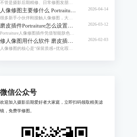
不管是摄影后期精修、日常修图发朋友圈，还是做专业人像处理，干净的皮肤和精致的五官，都是修图的核心需求。很多人修图容易踩这些坑，要么磨皮磨太狠，修成假脸；要么五官瞎调，越修越失真。其实找对方法，再配上Portraiture这款专业磨皮修图插件，哪怕是新手，也能轻松修出自然通透的好皮肤、立体又精致的五官。今天就给大家介绍人像修图怎么修皮肤干净，Portraiture怎么修人像脸部五官的相关内容。
2026-04-14
人像修图主要修什么 Portraiture插件怎么用
很多新手小伙伴刚接触人像修图，大多都会犯难，不知道该咋调参数，要么修成一眼假的塑胶脸，要么忙活大半天，修完跟没修没啥区别。其实人像修图不光得有清晰思路，还得靠顺手的修图工具帮忙，比如专业磨皮插件 Portraiture，就能帮我们大大提升修图效率。下面就来给大家介绍人像修图主要修什么，Portraiture插件怎么用的相关内容。
2026-03-12
磨皮插件Portraiture怎么设置数值 Portraiture怎么保存预设
Portraiture人像修图插件凭借智能肤色识别和细腻磨皮效果，成为很多摄影师、修图师的常用工具。但新手刚上手时容易有一些疑问，比如对于数值的调整不知道如何把握，如何保存预设方便下次复用？今天的文章就来给大家介绍磨皮插件Portraiture怎么设置数值， Portraiture怎么保存预设的相关内容。
2026-02-03
修人像图用什么软件 磨皮插件Portraiture怎么用
人像修图的核心是“保留质感+优化瑕疵”，但很多人刚入门就卡在用什么软件上。新手觉得专业软件太复杂，有经验的用户又觉得手机APP不够精细；好不容易选好工具，磨皮时又容易修成假脸”。其实选对修图软件要看需求，下面就来给大家介绍修人像图用什么软件，磨皮插件Portraiture怎么用的相关内容。
微信公众号
欢迎加入摄影后期爱好者大家庭，立即扫码领取精美滤
镜，免费学修图。