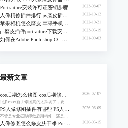
2023-08-07
Portraiture安装许可证密钥步骤
2022-10-12
人像精修插件排行 ps磨皮插件哪个效果好
2022-10-21
苹果相机怎么磨皮 苹果手机怎么磨皮
2023-05-19
ps磨皮插件portraiture下载安装方法 ps磨皮插件怎么用
2021-09-03
如何在Adobe Photoshop CC 安装 Portraiture 3插件
最新文章
2026-07-07
cos后期怎么修图 cos后期修图怎么磨皮好看
很多coser新手修图真的太踩坑了，要么把自己修得跟原角色完全不像，要么磨皮磨得没一点细节，假脸感拉满，看上去很尴尬。其实cos后期没那么复杂，核心就两个：还原角色本身+保住照片质感。接下来就给大家介绍cos后期怎么修图，cos后期修图怎么磨皮好看的相关内容。
2026-06-09
PS人像修图插件有哪些 PS人像修图插件怎么用
不管是专业摄影师做后期精修，还是新手修图发朋友圈、做电商主图，单靠PS自带的功能，不仅修图慢，还特别容易踩坑，要么修成假脸，要么越修越失真。其实一款好用的PS人像修图插件，就能轻松搞定磨皮、调五官、修肤色这些核心需求，让修图又快又自然。今天就给大家介绍PS人像修图插件有哪些以及PS人像修图插件怎么用的相关内容。
2026-05-15
人像修图怎么修皮肤干净 Portraiture怎么修人像脸部五官