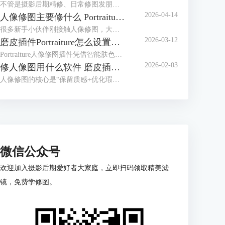
不管是摄影后期精修、日常修图发朋友圈，还是做专业人像处理，干净的皮肤和精致的五官，都是修图的核心需求。很多人修图容易踩这些坑，要么磨皮磨太狠，修成假脸；要么五官瞎调，越修越失真。其实找对方法，再配上Portraiture这款专业磨皮修图插件，哪怕是新手，也能轻松修出自然通透的好皮肤、立体又精致的五官。今天就给大家介绍人像修图怎么修皮肤干净，Portraiture怎么修人像脸部五官的相关内容。
2026-04-14
人像修图主要修什么 Portraiture插件怎么用
很多新手小伙伴刚接触人像修图，大多都会犯难，不知道该咋调参数，要么修成一眼假的塑胶脸，要么忙活大半天，修完跟没修没啥区别。其实人像修图不光得有清晰思路，还得靠顺手的修图工具帮忙，比如专业磨皮插件 Portraiture，就能帮我们大大提升修图效率。下面就来给大家介绍人像修图主要修什么，Portraiture插件怎么用的相关内容。
2026-03-12
磨皮插件Portraiture怎么设置数值 Portraiture怎么保存预设
Portraiture人像修图插件凭借智能肤色识别和细腻磨皮效果，成为很多摄影师、修图师的常用工具。但新手刚上手时容易有一些疑问，比如对于数值的调整不知道如何把握，如何保存预设方便下次复用？今天的文章就来给大家介绍磨皮插件Portraiture怎么设置数值， Portraiture怎么保存预设的相关内容。
2026-02-03
修人像图用什么软件 磨皮插件Portraiture怎么用
人像修图的核心是“保留质感+优化瑕疵”，但很多人刚入门就卡在用什么软件上。新手觉得专业软件太复杂，有经验的用户又觉得手机APP不够精细；好不容易选好工具，磨皮时又容易修成假脸”。其实选对修图软件要看需求，下面就来给大家介绍修人像图用什么软件，磨皮插件Portraiture怎么用的相关内容。
微信公众号
欢迎加入摄影后期爱好者大家庭，立即扫码领取精美滤
镜，免费学修图。