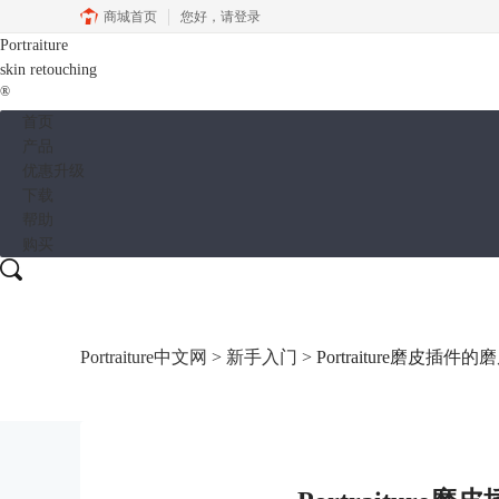
商城首页
您好，
请登录
Portraiture
skin retouching
®
首页
产品
优惠升级
下载
帮助
购买
Portraiture中文网
>
新手入门
> Portraiture磨皮插