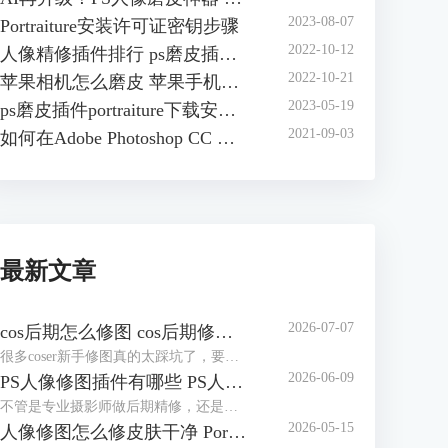
2023-08-07
Portraiture安装许可证密钥步骤
2022-10-12
人像精修插件排行 ps磨皮插件哪个效果好
2022-10-21
苹果相机怎么磨皮 苹果手机怎么磨皮
2023-05-19
ps磨皮插件portraiture下载安装方法 ps磨皮插件怎么用
2021-09-03
如何在Adobe Photoshop CC 安装 Portraiture 3插件
最新文章
2026-07-07
cos后期怎么修图 cos后期修图怎么磨皮好看
很多coser新手修图真的太踩坑了，要么把自己修得跟原角色完全不像，要么磨皮磨得没一点细节，假脸感拉满，看上去很尴尬。其实cos后期没那么复杂，核心就两个：还原角色本身+保住照片质感。接下来就给大家介绍cos后期怎么修图，cos后期修图怎么磨皮好看的相关内容。
2026-06-09
PS人像修图插件有哪些 PS人像修图插件怎么用
不管是专业摄影师做后期精修，还是新手修图发朋友圈、做电商主图，单靠PS自带的功能，不仅修图慢，还特别容易踩坑，要么修成假脸，要么越修越失真。其实一款好用的PS人像修图插件，就能轻松搞定磨皮、调五官、修肤色这些核心需求，让修图又快又自然。今天就给大家介绍PS人像修图插件有哪些以及PS人像修图插件怎么用的相关内容。
2026-05-15
人像修图怎么修皮肤干净 Portraiture怎么修人像脸部五官