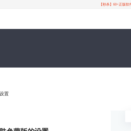
【秒杀】60+正版
的设置