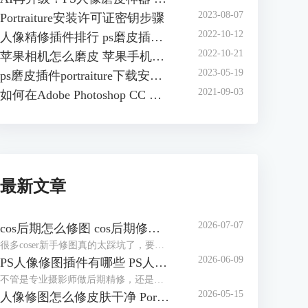
2023-08-07
Portraiture安装许可证密钥步骤
2022-10-12
人像精修插件排行 ps磨皮插件哪个效果好
2022-10-21
苹果相机怎么磨皮 苹果手机怎么磨皮
2023-05-19
ps磨皮插件portraiture下载安装方法 ps磨皮插件怎么用
2021-09-03
如何在Adobe Photoshop CC 安装 Portraiture 3插件
最新文章
2026-07-07
cos后期怎么修图 cos后期修图怎么磨皮好看
很多coser新手修图真的太踩坑了，要么把自己修得跟原角色完全不像，要么磨皮磨得没一点细节，假脸感拉满，看上去很尴尬。其实cos后期没那么复杂，核心就两个：还原角色本身+保住照片质感。接下来就给大家介绍cos后期怎么修图，cos后期修图怎么磨皮好看的相关内容。
2026-06-09
PS人像修图插件有哪些 PS人像修图插件怎么用
不管是专业摄影师做后期精修，还是新手修图发朋友圈、做电商主图，单靠PS自带的功能，不仅修图慢，还特别容易踩坑，要么修成假脸，要么越修越失真。其实一款好用的PS人像修图插件，就能轻松搞定磨皮、调五官、修肤色这些核心需求，让修图又快又自然。今天就给大家介绍PS人像修图插件有哪些以及PS人像修图插件怎么用的相关内容。
2026-05-15
人像修图怎么修皮肤干净 Portraiture怎么修人像脸部五官