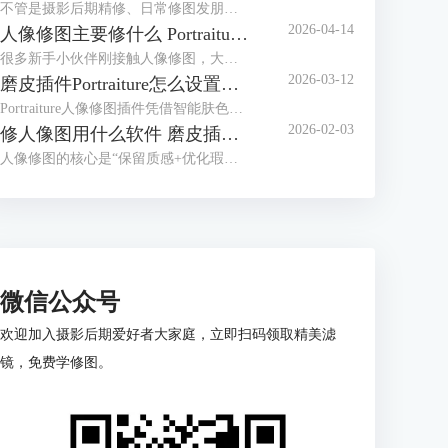
不管是摄影后期精修、日常修图发朋友圈，还是做专业人像处理，干净的皮肤和精致的五官，都是修图的核心需求。很多人修图容易踩这些坑，要么磨皮磨太狠，修成假脸；要么五官瞎调，越修越失真。其实找对方法，再配上Portraiture这款专业磨皮修图插件，哪怕是新手，也能轻松修出自然通透的好皮肤、立体又精致的五官。今天就给大家介绍人像修图怎么修皮肤干净，Portraiture怎么修人像脸部五官的相关内容。
2026-04-14
人像修图主要修什么 Portraiture插件怎么用
很多新手小伙伴刚接触人像修图，大多都会犯难，不知道该咋调参数，要么修成一眼假的塑胶脸，要么忙活大半天，修完跟没修没啥区别。其实人像修图不光得有清晰思路，还得靠顺手的修图工具帮忙，比如专业磨皮插件 Portraiture，就能帮我们大大提升修图效率。下面就来给大家介绍人像修图主要修什么，Portraiture插件怎么用的相关内容。
2026-03-12
磨皮插件Portraiture怎么设置数值 Portraiture怎么保存预设
Portraiture人像修图插件凭借智能肤色识别和细腻磨皮效果，成为很多摄影师、修图师的常用工具。但新手刚上手时容易有一些疑问，比如对于数值的调整不知道如何把握，如何保存预设方便下次复用？今天的文章就来给大家介绍磨皮插件Portraiture怎么设置数值， Portraiture怎么保存预设的相关内容。
2026-02-03
修人像图用什么软件 磨皮插件Portraiture怎么用
人像修图的核心是“保留质感+优化瑕疵”，但很多人刚入门就卡在用什么软件上。新手觉得专业软件太复杂，有经验的用户又觉得手机APP不够精细；好不容易选好工具，磨皮时又容易修成假脸”。其实选对修图软件要看需求，下面就来给大家介绍修人像图用什么软件，磨皮插件Portraiture怎么用的相关内容。
微信公众号
欢迎加入摄影后期爱好者大家庭，立即扫码领取精美滤
镜，免费学修图。