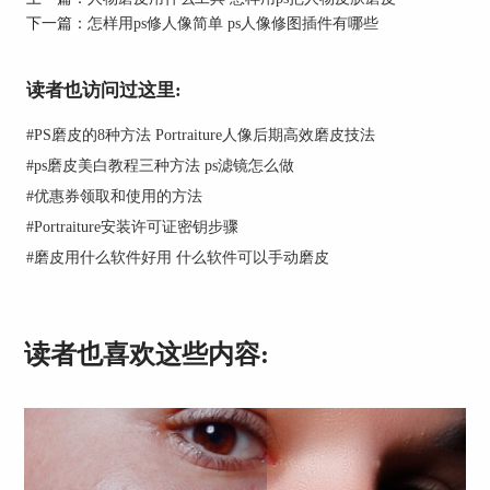
下一篇：
怎样用ps修人像简单 ps人像修图插件有哪些
图1：PS
2.lr软件，与ps组成了桌面专业修图软件的“两大金
读者也访问过这里:
刚”，相对于ps软件来说，lr软件的功能类型较少，
但在其专业领域增强效果上，比ps软件的功能更加
#
PS磨皮的8种方法 Portraiture人像后期高效磨皮技法
丰富，兼具白平衡、曝光控制、曲线、色调控制等
#
ps磨皮美白教程三种方法 ps滤镜怎么做
多项专业功能。
#
优惠券领取和使用的方法
当然，lr软件也能安装插件，上述说到的磨皮插件
#
Portraiture安装许可证密钥步骤
portraiture也能安装到lr中使用。
#
磨皮用什么软件好用 什么软件可以手动磨皮
读者也喜欢这些内容: