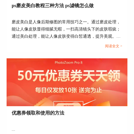
ps磨皮美白教程三种方法 ps滤镜怎么做
磨皮美白是人像后期修图的常用技巧之一。通过磨皮处理，
能让人像皮肤显得细腻无暇，一扫高清镜头下的皮肤瑕疵；
通过美白处理，能让人像皮肤变得白皙通透，提升美观。本
文会给大家介绍ps磨皮美白教程三种方法，以及磨皮美白ps
阅读全文 >
滤镜怎么做。感兴趣的小伙伴且听下文分解。...
图3：portraiture磨皮插件
只需将图片导入portraiture磨皮插件，即可一键处理
多种脸部瑕疵，而无须像ps修复画笔工具那样逐个
瑕疵修复。
智能式识别皮肤、头发、眉毛区域，让皮肤变得细
腻光滑，头发变得顺滑有质感，同时保持眼睛、嘴
巴等部位的清晰感，磨皮效果很自然，这是手动磨
皮难以达到的磨皮水平。
优惠券领取和使用的方法
...