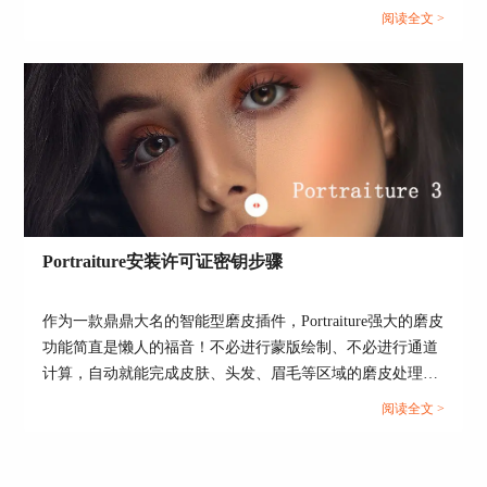
阅读全文 >
图4：一键磨皮
2.美白肤色
俗话说，一白遮三丑，肤色美白是大部分人像修图
Portraiture安装许可证密钥步骤
都会采用的修图方法，可让暗淡的肤色变得光彩照
人。上述介绍的portraiture磨皮插件，也可以进行肤
色的美白处理。
作为一款鼎鼎大名的智能型磨皮插件，Portraiture强大的磨皮
功能简直是懒人的福音！不必进行蒙版绘制、不必进行通道
其智能化肤色蒙版功能，可仅选取肤色区域对其进
计算，自动就能完成皮肤、头发、眉毛等区域的磨皮处理，
行增强效果调整，比如图5所示，调高肤色区域的
而且效果感人，任你用放大镜都看不出磨皮痕迹。...
亮度，可呈现美白肤色的效果。
阅读全文 >