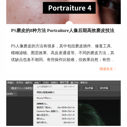
图2：LR
二、人像精修有几种方法
人像精修的方法有很多，一般都是结合人像的特
PS磨皮的8种方法 Portraiture人像后期高效磨皮技法
点，搭配几种方法使用，常用的有磨皮、美白、五
官调整等。
PS人像磨皮的方法有很多，其中包括磨皮插件、修复工具、
1.磨皮
模糊滤镜、图层效果、高反差通道等。不同的磨皮方法，其
优缺点也各不相同。有些操作比较难，但效果自然；有些操
磨皮是人像精修的常用方法，除非妆容非常精致，
作简单，但效果一般。那么，该选择哪种磨皮方法？本文会
人像肤质非常好，不然一般都需要先进行磨皮。虽
阅读全文 >
给大家介绍PS磨皮的8种方法及其优缺点，并演示Portraiture
然ps自带的滤镜、修复画笔能进行人像手动磨皮，
人像后期高效磨皮技法。...
但需要耗费较多的时间，因此，更多人会选择使用
磨皮插件，比如很受欢迎的portraiture磨皮插件。