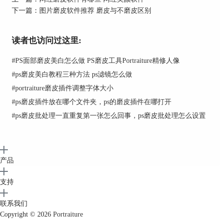
下一篇：
图片磨皮软件推荐 磨皮与不磨皮区别
读者也访问过这里:
图1：ps滤镜功能
portraiture可替代繁琐的手动磨皮，一键就能完成皮
#
PS面部磨皮美白怎么做 PS磨皮工具Portraiture精修人像
肤的去瑕疵、肤色均匀等处理。无论是在实用性
#
ps磨皮美白教程三种方法 ps滤镜怎么做
上，还是在效果的自然感上，都能达到优秀水准。
#
portraiture磨皮插件调整字体大小
#
ps磨皮插件放在哪个文件夹，ps的磨皮插件在哪打开
#
ps磨皮批处理一直重复第一张怎么回事，ps磨皮批处理怎么设置
产品
支持
图2：portraiture插件
联系我们
Copyright © 2026
Portraiture
2.美图秀秀