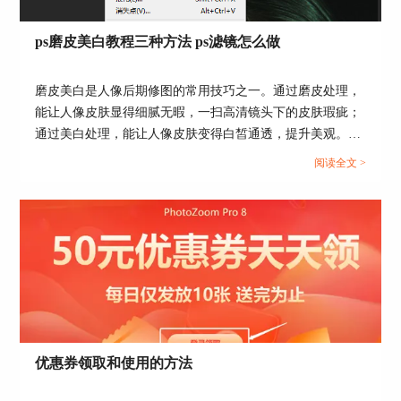
ps磨皮美白教程三种方法 ps滤镜怎么做
磨皮美白是人像后期修图的常用技巧之一。通过磨皮处理，
能让人像皮肤显得细腻无暇，一扫高清镜头下的皮肤瑕疵；
通过美白处理，能让人像皮肤变得白皙通透，提升美观。本
文会给大家介绍ps磨皮美白教程三种方法，以及磨皮美白ps
阅读全文 >
滤镜怎么做。感兴趣的小伙伴且听下文分解。...
图4：应用预设
二、无法保存预设
预设的创建与保存操作起来还是很简单的，但在有
些小伙伴可能会遇到无法保存预设的情况，这可能
与设备磁盘存储空间不足有关。
遇到以上情况，可通过管理预设的方式更改其存储
位置。如图5所示，单击管理预设按钮。
优惠券领取和使用的方法