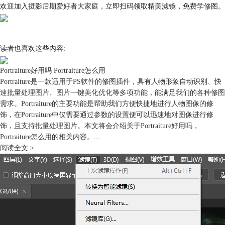
欢迎加入摄影后期爱好者大家庭，立即扫码领取精美滤镜，免费学修图。
读者也喜欢这些内容:
Portraiture好用吗 Portraiture怎么用
图8：使用磨皮软件
Portraiture是一款适用于PS软件的修图插件，具有人物形象自动识别、快
速批量处理图片、图片一键美化优化等多项功能，能满足我们的各种修图
如果是刚安装的软件，会弹出未注册提醒，可点击“安装授权”，进行软件
需求。Portraiture的主要功能是帮助我们方便快捷地进行人物图像的修
的注册，或点击“好的”，先体验试用功能。
饰，在Portraiture中仅需要通过参数的设置便可以迅速地对图像进行修
饰，且支持批量处理图片。本文将会介绍关于Portraiture好用吗，
Portraiture怎么用的相关内容。...
图9：安装授权
阅读全文 >
刚开始使用portraiture，可先使用其预设磨皮效果，比如，使用增强平滑
预设，就可以让人像的皮肤变得非常细腻，斑点也清理得很干净。
后续熟悉软件后，可以通过调整平滑中的参数（如轻度、中度、重度、阈
值等），来进行更细致的磨皮处理。
图10：一键磨皮