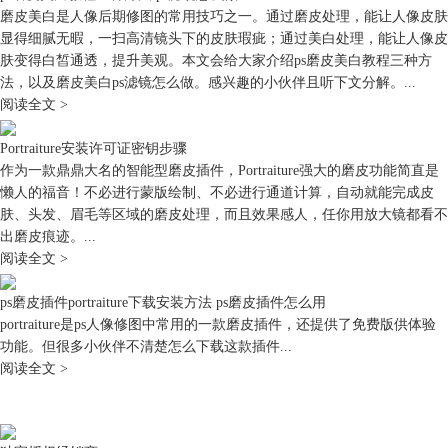
磨皮美白是人像后期修图的常用技巧之一。通过磨皮处理，能让人像皮肤
图11：调整色调
显得细腻无暇，一扫高清镜头下的皮肤瑕疵；通过美白处理，能让人像皮
四、小结
肤变得白皙通透，提升美观。本文会给大家介绍ps磨皮美白教程三种方
以上就是关于怎么往ps里面装磨皮软件，一键磨皮软件怎么安装到ps当中
法，以及磨皮美白ps滤镜怎么做。感兴趣的小伙伴且听下文分解。...
去的相关内容。相对而言，一键安装的软件，如portraiture等，安装起来
阅读全文 >
更方便，无需手动移动、粘贴文件，按照安装向导指示即可使用。
Portraiture安装许可证密钥步骤
作为一款鼎鼎大名的智能型磨皮插件，Portraiture强大的磨皮功能简直是
懒人的福音！不必进行蒙版绘制、不必进行通道计算，自动就能完成皮
肤、头发、眉毛等区域的磨皮处理，而且效果感人，任你用放大镜都看不
出磨皮痕迹。...
阅读全文 >
ps磨皮插件portraiture下载安装方法 ps磨皮插件怎么用
portraiture是ps人像修图中常用的一款磨皮插件，还提供了免费版供体验
功能。但很多小伙伴不清楚怎么下载这款插件...
阅读全文 >