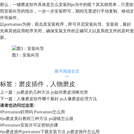
那么，一键磨皮软件具体是怎么安装到ps当中的呢？其实很简单，只需按
照安装向导的指示，一步一步安装即可，期间无需进行手动复制、移动文
件等操作。
以portraiture为例，双击其安装程序，即可开启安装向导。安装前，最好
先将其他应用程序关闭，确保安装文件的正确写入以及系统文件的及时更
新。
图3：安装向导
接着，阅读并接受相关协议。
展开阅读全文
︾
标签：
磨皮插件
，
人物磨皮
图4：同意协议
上一篇：
ps磨皮的几种方法 ps如何磨皮清晰光滑
接着，让安装向导自行完成安装程序。
下一篇：
人像磨皮软件哪个最好 ps人像磨皮处理方法
读者也访问过这里:
#
Portraiture好用吗 Portraiture怎么用
#
ps磨皮美白教程三种方法 ps滤镜怎么做
#
Portraiture安装许可证密钥步骤
#
ps磨皮插件portraiture下载安装方法 ps磨皮插件怎么用