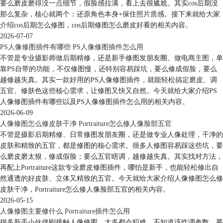
要么磨皮磨得没一点细节，假脸感拉满，看上去很尴尬。其实cos后期没
那么复杂，核心就两个：还原角色本身+保住照片质感。接下来就给大家
介绍cos后期怎么修图，cos后期修图怎么磨皮好看的相关内容。
2026-07-07
PS人像修图插件有哪些 PS人像修图插件怎么用
不管是专业摄影师做后期精修，还是新手修图发朋友圈、做电商主图，单
靠PS自带的功能，不仅修图慢，还特别容易踩坑，要么修成假脸，要么
越修越失真。其实一款好用的PS人像修图插件，就能轻松搞定磨皮、调
五官、修肤色这些核心需求，让修图又快又自然。今天就给大家介绍PS
人像修图插件有哪些以及PS人像修图插件怎么用的相关内容。
2026-06-09
图6：安装完成
人像修图怎么修皮肤干净 Portraiture怎么修人像脸部五官
不管是摄影后期精修、日常修图发朋友圈，还是做专业人像处理，干净的
Portraiture插件安装完成后，无须进行其他的操作，只需打开ps软件，导
皮肤和精致的五官，都是修图的核心需求。很多人修图容易踩这些坑，要
入一张照片后，即可在滤镜菜单的“Imagenomic”文件夹中找到portraiture
么磨皮磨太狠，修成假脸；要么五官瞎调，越修越失真。其实找对方法，
插件。
再配上Portraiture这款专业磨皮修图插件，哪怕是新手，也能轻松修出自
然通透的好皮肤、立体又精致的五官。今天就给大家介绍人像修图怎么修
皮肤干净，Portraiture怎么修人像脸部五官的相关内容。
图7：安装成功
2026-05-15
三、怎么使用ps磨皮软件
人像修图主要修什么 Portraiture插件怎么用
那么，具体怎么使用ps的
磨皮软件
呢？同样以portraiture为例，由于
很多新手小伙伴刚接触人像修图，大多都会犯难，不知道该咋调参数，要