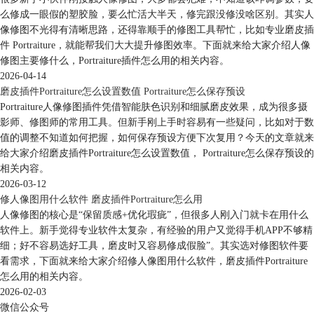
portraiture是作为插件用途，我们需要先在ps中导入一张图片，才能启用
么修成一眼假的塑胶脸，要么忙活大半天，修完跟没修没啥区别。其实人
插件。
像修图不光得有清晰思路，还得靠顺手的修图工具帮忙，比如专业磨皮插
导入图片后，依次单击ps的滤镜- Imagenomic-portraiture选项。
件 Portraiture，就能帮我们大大提升修图效率。下面就来给大家介绍人像
修图主要修什么，Portraiture插件怎么用的相关内容。
2026-04-14
磨皮插件Portraiture怎么设置数值 Portraiture怎么保存预设
Portraiture人像修图插件凭借智能肤色识别和细腻磨皮效果，成为很多摄
影师、修图师的常用工具。但新手刚上手时容易有一些疑问，比如对于数
值的调整不知道如何把握，如何保存预设方便下次复用？今天的文章就来
给大家介绍磨皮插件Portraiture怎么设置数值， Portraiture怎么保存预设的
相关内容。
2026-03-12
修人像图用什么软件 磨皮插件Portraiture怎么用
人像修图的核心是“保留质感+优化瑕疵”，但很多人刚入门就卡在用什么
软件上。新手觉得专业软件太复杂，有经验的用户又觉得手机APP不够精
细；好不容易选好工具，磨皮时又容易修成假脸”。其实选对修图软件要
看需求，下面就来给大家介绍修人像图用什么软件，磨皮插件Portraiture
怎么用的相关内容。
2026-02-03
微信公众号