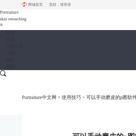
商城首页
您好，
请登录
Portraiture
skin retouching
®
首页
产品
优惠升级
下载
帮助
购买
Portraiture中文网
>
使用技巧
> 可以手动磨皮的p图软