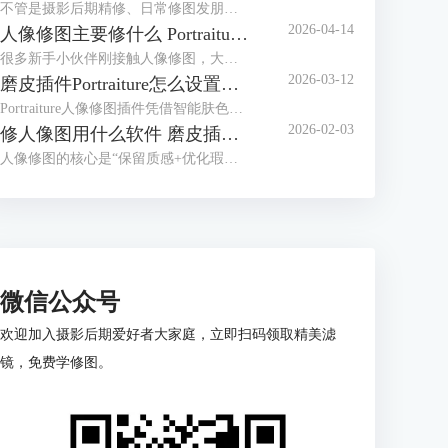
不管是摄影后期精修、日常修图发朋友圈，还是做专业人像处理，干净的皮肤和精致的五官，都是修图的核心需求。很多人修图容易踩这些坑，要么磨皮磨太狠，修成假脸；要么五官瞎调，越修越失真。其实找对方法，再配上Portraiture这款专业磨皮修图插件，哪怕是新手，也能轻松修出自然通透的好皮肤、立体又精致的五官。今天就给大家介绍人像修图怎么修皮肤干净，Portraiture怎么修人像脸部五官的相关内容。
2026-04-14
人像修图主要修什么 Portraiture插件怎么用
很多新手小伙伴刚接触人像修图，大多都会犯难，不知道该咋调参数，要么修成一眼假的塑胶脸，要么忙活大半天，修完跟没修没啥区别。其实人像修图不光得有清晰思路，还得靠顺手的修图工具帮忙，比如专业磨皮插件 Portraiture，就能帮我们大大提升修图效率。下面就来给大家介绍人像修图主要修什么，Portraiture插件怎么用的相关内容。
2026-03-12
磨皮插件Portraiture怎么设置数值 Portraiture怎么保存预设
Portraiture人像修图插件凭借智能肤色识别和细腻磨皮效果，成为很多摄影师、修图师的常用工具。但新手刚上手时容易有一些疑问，比如对于数值的调整不知道如何把握，如何保存预设方便下次复用？今天的文章就来给大家介绍磨皮插件Portraiture怎么设置数值， Portraiture怎么保存预设的相关内容。
2026-02-03
修人像图用什么软件 磨皮插件Portraiture怎么用
人像修图的核心是“保留质感+优化瑕疵”，但很多人刚入门就卡在用什么软件上。新手觉得专业软件太复杂，有经验的用户又觉得手机APP不够精细；好不容易选好工具，磨皮时又容易修成假脸”。其实选对修图软件要看需求，下面就来给大家介绍修人像图用什么软件，磨皮插件Portraiture怎么用的相关内容。
微信公众号
欢迎加入摄影后期爱好者大家庭，立即扫码领取精美滤
镜，免费学修图。