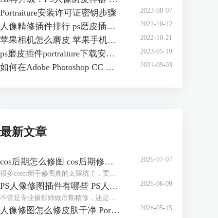
2023-08-07
Portraiture安装许可证密钥步骤
2022-10-12
人像精修插件排行 ps磨皮插件哪个效果好
2022-10-21
苹果相机怎么磨皮 苹果手机怎么磨皮
2023-05-19
ps磨皮插件portraiture下载安装方法 ps磨皮插件怎么用
2021-09-03
如何在Adobe Photoshop CC 安装 Portraiture 3插件
最新文章
2026-07-07
cos后期怎么修图 cos后期修图怎么磨皮好看
很多coser新手修图真的太踩坑了，要么把自己修得跟原角色完全不像，要么磨皮磨得没一点细节，假脸感拉满，看上去很尴尬。其实cos后期没那么复杂，核心就两个：还原角色本身+保住照片质感。接下来就给大家介绍cos后期怎么修图，cos后期修图怎么磨皮好看的相关内容。
2026-06-09
PS人像修图插件有哪些 PS人像修图插件怎么用
不管是专业摄影师做后期精修，还是新手修图发朋友圈、做电商主图，单靠PS自带的功能，不仅修图慢，还特别容易踩坑，要么修成假脸，要么越修越失真。其实一款好用的PS人像修图插件，就能轻松搞定磨皮、调五官、修肤色这些核心需求，让修图又快又自然。今天就给大家介绍PS人像修图插件有哪些以及PS人像修图插件怎么用的相关内容。
2026-05-15
人像修图怎么修皮肤干净 Portraiture怎么修人像脸部五官