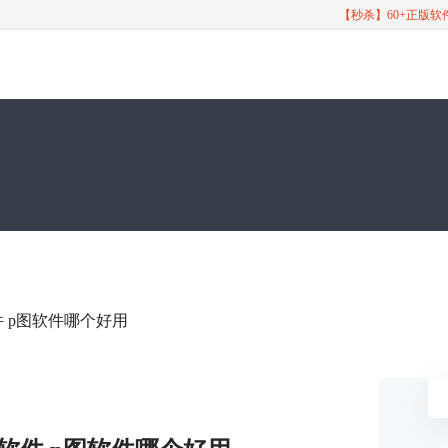
【秒杀】60+正版
件 p图软件哪个好用