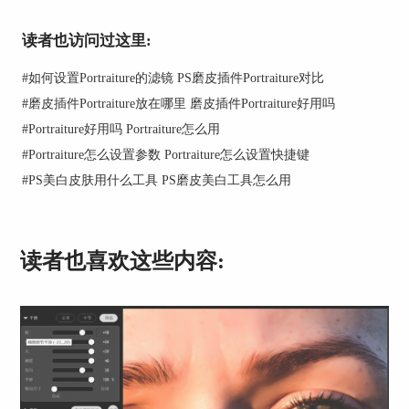
读者也访问过这里:
#
如何设置Portraiture的滤镜 PS磨皮插件Portraiture对比
#
磨皮插件Portraiture放在哪里 磨皮插件Portraiture好用吗
图2：滤镜效果
#
Portraiture好用吗 Portraiture怎么用
二、Portraiture磨皮滤镜
#
Portraiture怎么设置参数 Portraiture怎么设置快捷键
相对于PS滤镜库中的滤镜，Portraiture显得更高
#
PS美白皮肤用什么工具 PS磨皮美白工具怎么用
级，可对图像进行智能化磨皮调整。其智能化体现
在可自动识别人像的皮肤、头发等区域，进行精准
化磨皮，同时能保留眼睛、嘴巴、鼻子等区域的清
读者也喜欢这些内容:
晰感。
图3：Portraiture