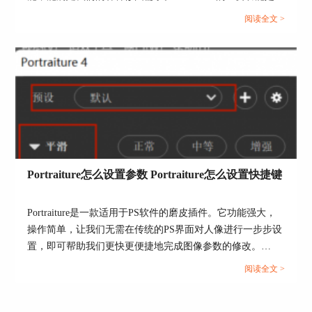
合满足较高的磨皮需求，但与之相对应，皮肤的模
助我们方便快捷地进行人物图像的修饰，在Portraiture中仅需
糊程度也会更高。
阅读全文 >
要通过参数的设置便可以迅速地对图像进行修饰，且支持批
量处理图片。本文将会介绍关于Portraiture好用吗，
Portraiture怎么用的相关内容。...
Portraiture怎么设置参数 Portraiture怎么设置快捷键
Portraiture是一款适用于PS软件的磨皮插件。它功能强大，
图6：增强平滑
操作简单，让我们无需在传统的PS界面对人像进行一步步设
处理使用平滑程度外，我们还可以通过调整“阈
置，即可帮助我们更快更便捷地完成图像参数的修改。
值”来影响平滑程度。一般而言，阈值越高，平滑
Portraiture具有人物形象自动识别、快速批量处理图片、图片
阅读全文 >
程度越高，阈值会同时影响轻度、中度、重度对应
一键美化优化等多项功能，能满足我们的各种需求，但是我
的平滑效果。
们在使用Portraiture时可能会遇到一些问题。本文将会介绍关