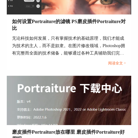
在
磨皮
功能上，Portraiture可针对皮肤瑕疵范围、
肤质状况等进行综合化的平滑调整。其提供的三个
如何设置Portraiture的滤镜 PS磨皮插件Portraiture对
平滑程度（轻度、中度、重度）可针对瑕疵范围由
比
小到大进行定制化处理。比如，肤质比较好，瑕疵
范围少，可调大轻度数值。
无论科技如何发展，只有掌握技术的基础原理，我们才能成
为技术的主人，而不是奴隶。在图片修改领域，Photoshop拥
如果不会调平滑程度，也可直接使用平滑预设，比
有完整而全面的技术储备，能够通过各种工具辅助我们完成
如，如图4所示，常规预设采用了三个参数的较低
设计与修图工作，Portraiture就是PS的一个辅助磨皮的插
程度平滑处理。
阅读全文 >
件。接下来我就从调整各项参数的基本原理出发介绍关于如
何设置Portraiture的滤镜，PS磨皮插件Portraiture对比的相关
内容。...
磨皮插件Portraiture放在哪里 磨皮插件Portraiture好