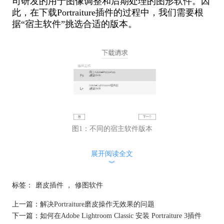
司研发的用于图像调整和后期处理的图形软件。因
此，在下载Portraiture插件的过程中，我们需要根
据“宿主软件”挑选合适的版本。
图1：不同的宿主软件版本
Portraiture插件的优势
展开阅读全文
1、插件体积小，安装方便
︾
下图是基于Photoshop为载体的Portraiture安装程
标签：
磨皮插件
，
修图软件
序。可以看到，其总体积大小仅有3.18MB；双击
该程序，即可自动开启插件安装流程，操作便捷。
上一篇：
解决Portraiture磨皮操作无效果的问题
下一篇：
如何在Adobe Lightroom Classic 安装 Portraiture 3插件